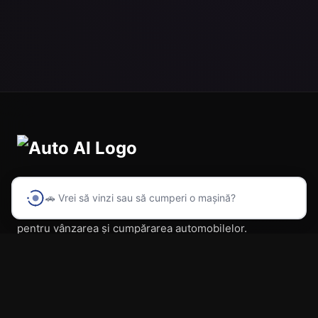
🚗 Vrei să vinzi sau să cumperi o mașină?
Prima platformă din România cu inteligență artificială
pentru vânzarea și cumpărarea automobilelor.
Navigare
Acasă