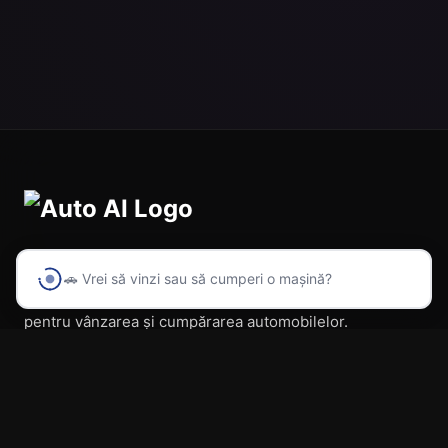
🚗 Vrei să vinzi sau să cumperi o mașină?
Prima platformă din România cu inteligență artificială
pentru vânzarea și cumpărarea automobilelor.
Navigare
Acasă