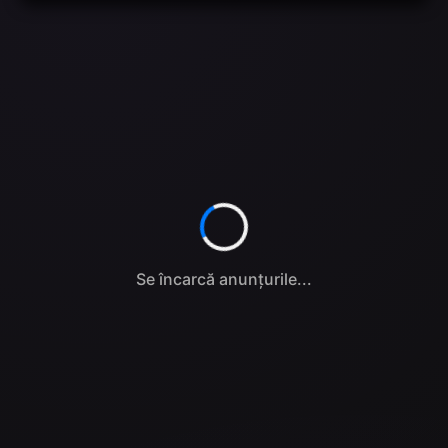
Se încarcă anunțurile...