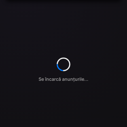
Se încarcă anunțurile...