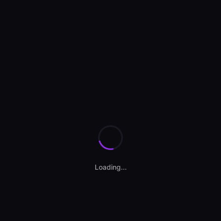
Se încarcă anunțurile...
Loading...