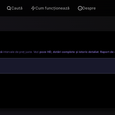
Caută
Cum funcționează
Despre
ză
intervale de preț juste. Vezi
poze HD, dotări complete și istoric detaliat
.
Raport de 