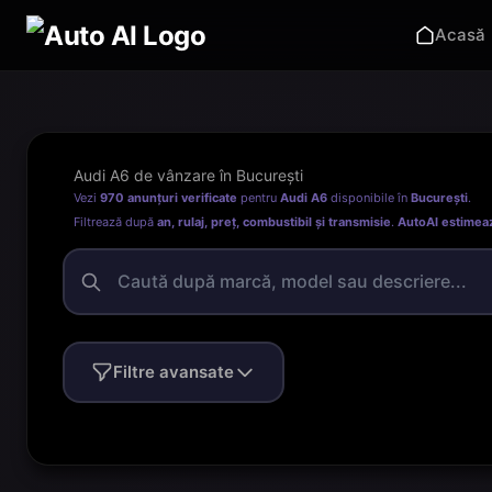
Acasă
Audi A6 de vânzare în București
Vezi
970 anunțuri verificate
pentru
Audi A6
disponibile în
București
.
Filtrează după
an, rulaj, preț, combustibil și transmisie
.
AutoAI estimea
Filtre avansate