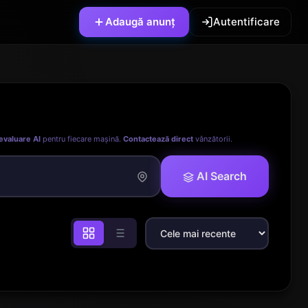
Adaugă anunț
Autentificare
evaluare AI
pentru fiecare mașină.
Contactează direct
vânzătorii.
AI Search