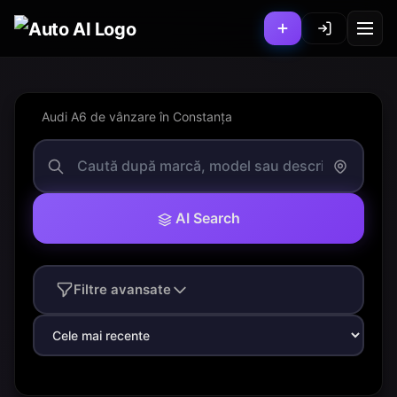
Audi A6 de vânzare în Constanța
AI Search
Filtre avansate