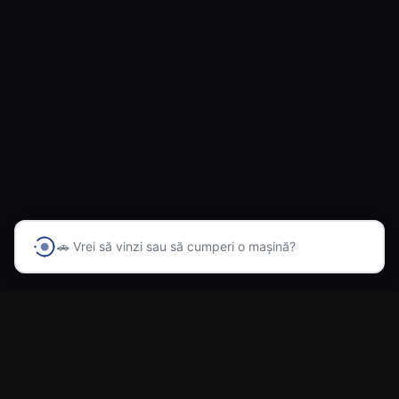
🚗 Vrei să vinzi sau să cumperi o mașină?
Prima platformă din România cu inteligență artificială
pentru vânzarea și cumpărarea automobilelor.
Navigare
Acasă