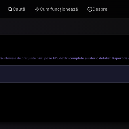
Caută
Cum funcționează
Despre
ză
intervale de preț juste. Vezi
poze HD, dotări complete și istoric detaliat
.
Raport de 