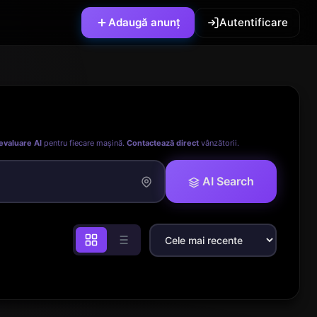
Adaugă anunț
Autentificare
evaluare AI
pentru fiecare mașină.
Contactează direct
vânzătorii.
AI Search