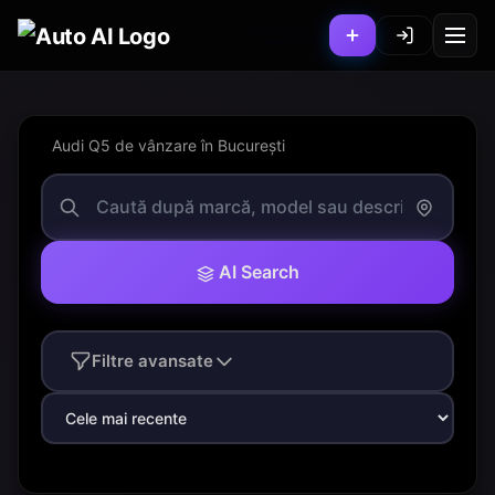
Audi Q5 de vânzare în București
AI Search
Filtre avansate