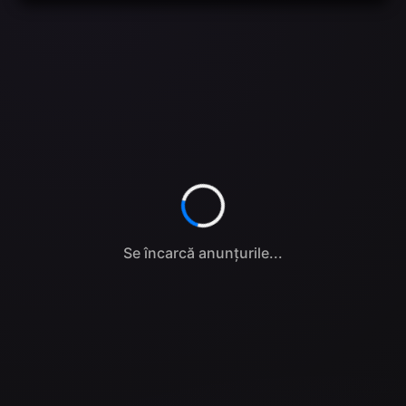
Se încarcă anunțurile...