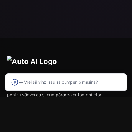
🚗 Vrei să vinzi sau să cumperi o mașină?
Prima platformă din România cu inteligență artificială
pentru vânzarea și cumpărarea automobilelor.
Navigare
Acasă