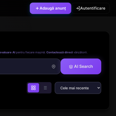
Adaugă anunț
Autentificare
evaluare AI
pentru fiecare mașină.
Contactează direct
vânzătorii.
AI Search