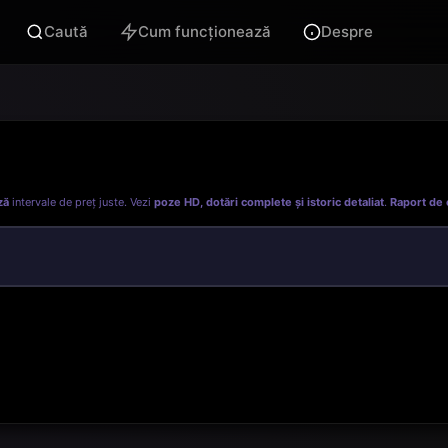
Caută
Cum funcționează
Despre
ză
intervale de preț juste. Vezi
poze HD, dotări complete și istoric detaliat
.
Raport de 