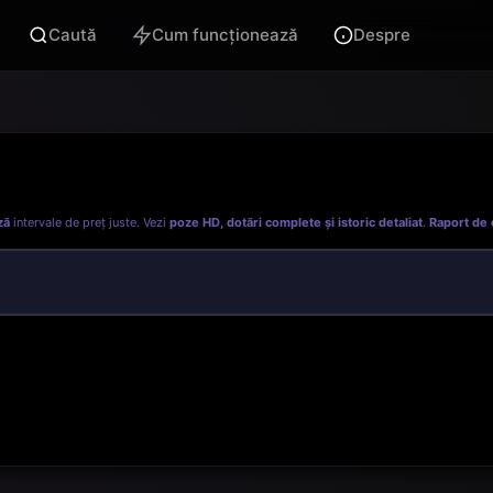
Caută
Cum funcționează
Despre
ză
intervale de preț juste. Vezi
poze HD, dotări complete și istoric detaliat
.
Raport de 