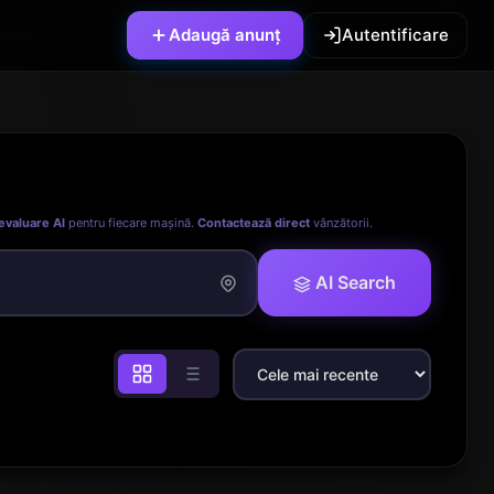
Adaugă anunț
Autentificare
evaluare AI
pentru fiecare mașină.
Contactează direct
vânzătorii.
AI Search