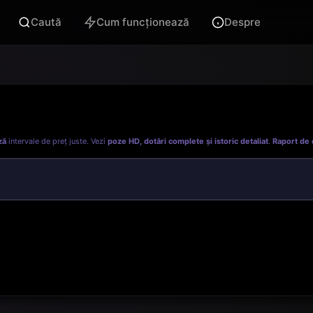
Caută
Cum funcționează
Despre
ză
intervale de preț juste. Vezi
poze HD, dotări complete și istoric detaliat
.
Raport de 