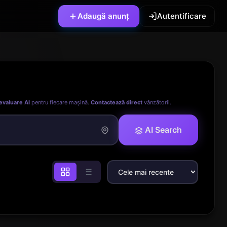
Adaugă anunț
Autentificare
evaluare AI
pentru fiecare mașină.
Contactează direct
vânzătorii.
AI Search