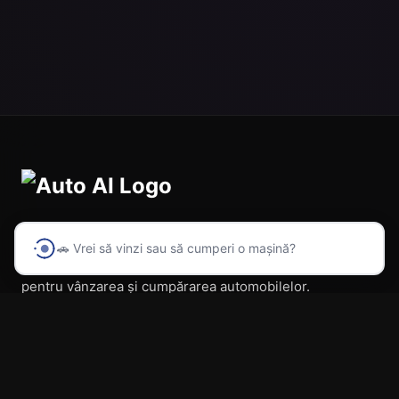
🚗 Vrei să vinzi sau să cumperi o mașină?
Prima platformă din România cu inteligență artificială
pentru vânzarea și cumpărarea automobilelor.
Navigare
Acasă