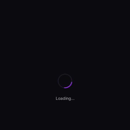
Se încarcă anunțurile...
Loading...