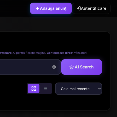
Adaugă anunț
Autentificare
evaluare AI
pentru fiecare mașină.
Contactează direct
vânzătorii.
AI Search