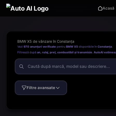
Acasă
BMW X5 de vânzare în Constanța
Vezi
970 anunțuri verificate
pentru
BMW X5
disponibile în
Constanța
.
Filtrează după
an, rulaj, preț, combustibil și transmisie
.
AutoAI estimea
Filtre avansate