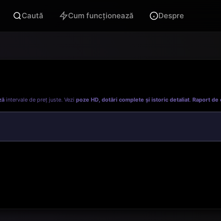
Caută
Cum funcționează
Despre
ză
intervale de preț juste. Vezi
poze HD, dotări complete și istoric detaliat
.
Raport de 