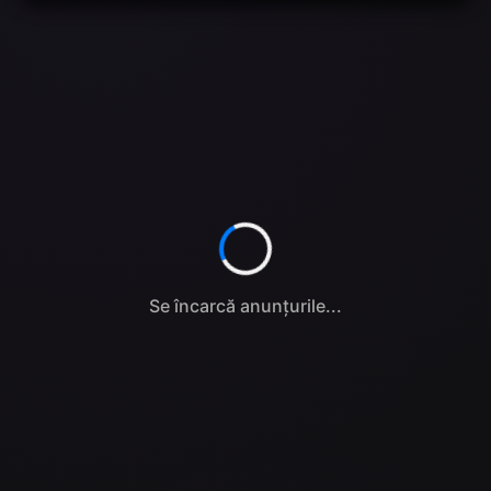
Se încarcă anunțurile...