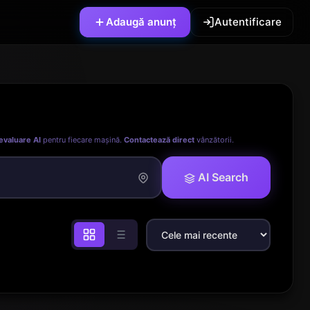
Adaugă anunț
Autentificare
evaluare AI
pentru fiecare mașină.
Contactează direct
vânzătorii.
AI Search