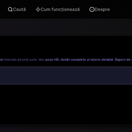
Caută
Cum funcționează
Despre
ză
intervale de preț juste. Vezi
poze HD, dotări complete și istoric detaliat
.
Raport de 