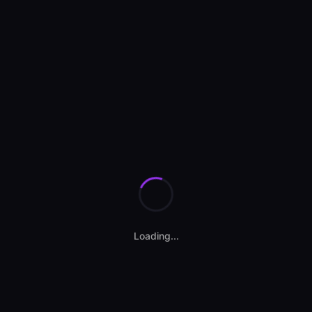
Se încarcă anunțurile...
Loading...