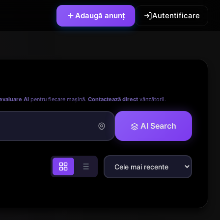
Adaugă anunț
Autentificare
evaluare AI
pentru fiecare mașină.
Contactează direct
vânzătorii.
AI Search