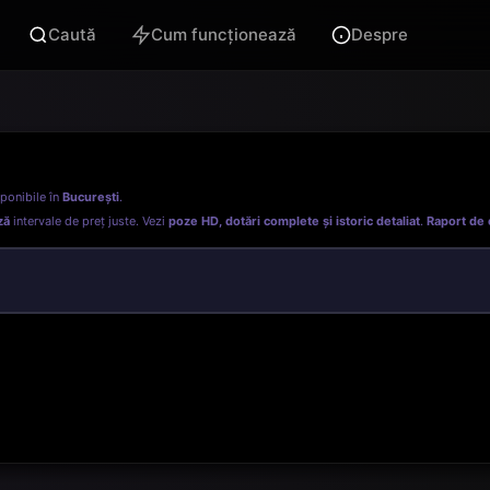
Caută
Cum funcționează
Despre
ponibile în
București
.
ză
intervale de preț juste. Vezi
poze HD, dotări complete și istoric detaliat
.
Raport de 