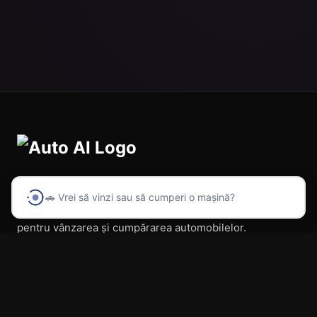
🚗 Vrei să vinzi sau să cumperi o mașină?
Prima platformă din România cu inteligență artificială
pentru vânzarea și cumpărarea automobilelor.
Navigare
Acasă