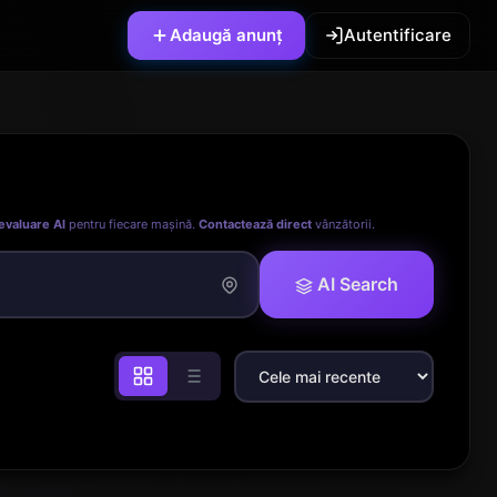
Adaugă anunț
Autentificare
evaluare AI
pentru fiecare mașină.
Contactează direct
vânzătorii.
AI Search