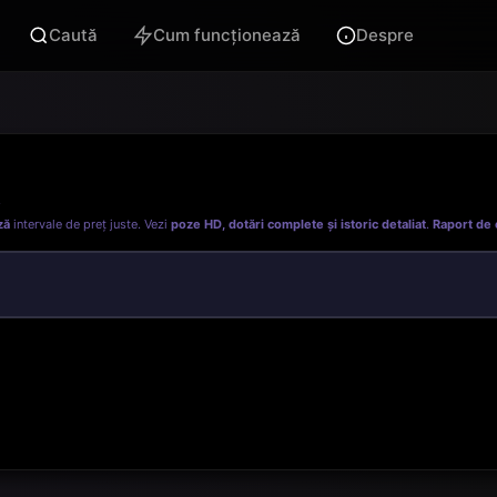
Caută
Cum funcționează
Despre
.
ză
intervale de preț juste. Vezi
poze HD, dotări complete și istoric detaliat
.
Raport de 