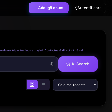
Adaugă anunț
Autentificare
evaluare AI
pentru fiecare mașină.
Contactează direct
vânzătorii.
AI Search