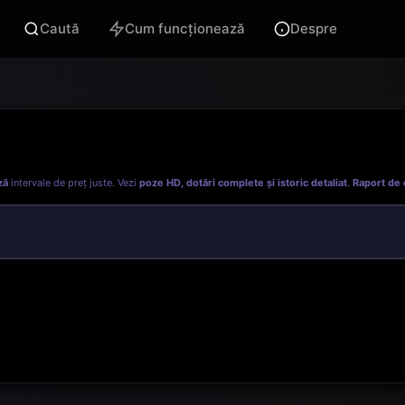
Caută
Cum funcționează
Despre
ză
intervale de preț juste. Vezi
poze HD, dotări complete și istoric detaliat
.
Raport de 