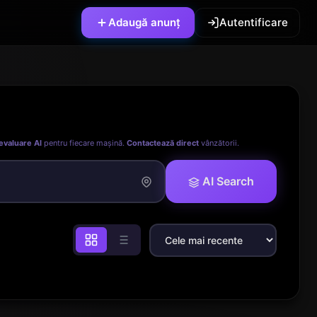
Adaugă anunț
Autentificare
evaluare AI
pentru fiecare mașină.
Contactează direct
vânzătorii.
AI Search