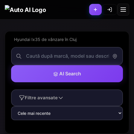
Hyundai Ix35 de vânzare în Cluj
AI Search
Filtre avansate