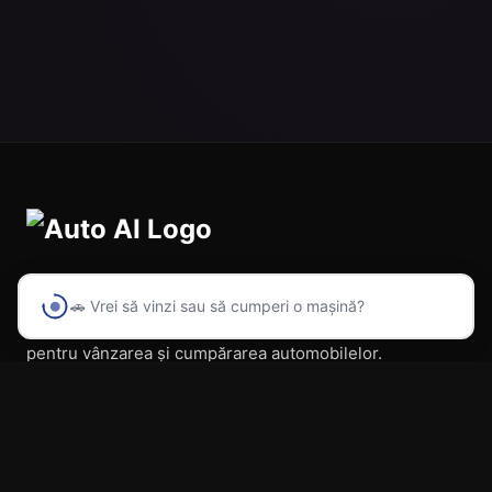
🚗 Vrei să vinzi sau să cumperi o mașină?
Prima platformă din România cu inteligență artificială
pentru vânzarea și cumpărarea automobilelor.
Navigare
Acasă