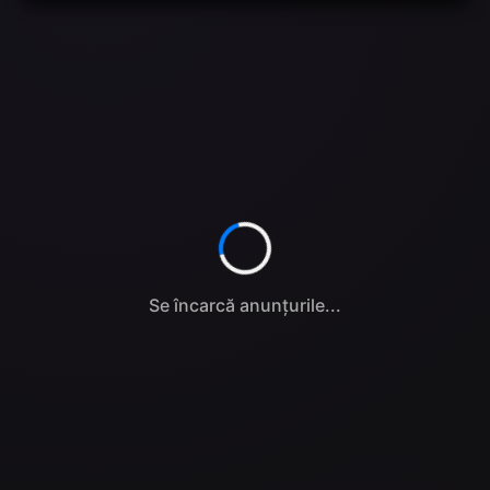
Se încarcă anunțurile...