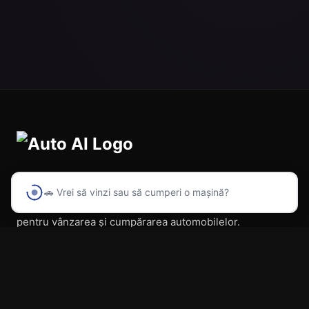
🚗 Vrei să vinzi sau să cumperi o mașină?
Prima platformă din România cu inteligență artificială
pentru vânzarea și cumpărarea automobilelor.
Navigare
Acasă