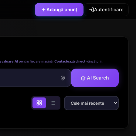
Adaugă anunț
Autentificare
evaluare AI
pentru fiecare mașină.
Contactează direct
vânzătorii.
AI Search