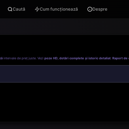
Caută
Cum funcționează
Despre
ză
intervale de preț juste. Vezi
poze HD, dotări complete și istoric detaliat
.
Raport de 