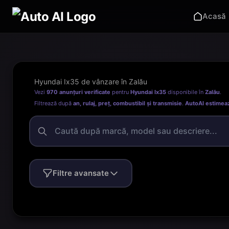
Acasă
Hyundai Ix35 de vânzare în Zalău
Vezi
970 anunțuri verificate
pentru
Hyundai Ix35
disponibile în
Zalău
.
Filtrează după
an, rulaj, preț, combustibil și transmisie
.
AutoAI estimea
Filtre avansate