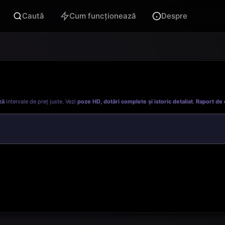
Caută
Cum funcționează
Despre
ză
intervale de preț juste. Vezi
poze HD, dotări complete și istoric detaliat
.
Raport de 