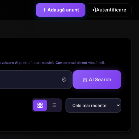
Adaugă anunț
Autentificare
evaluare AI
pentru fiecare mașină.
Contactează direct
vânzătorii.
AI Search