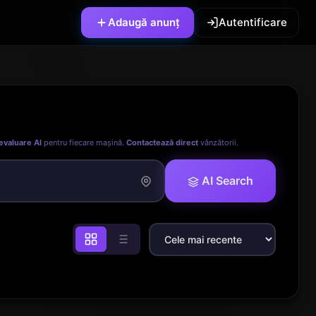
Adaugă anunț
Autentificare
evaluare AI
pentru fiecare mașină.
Contactează direct
vânzătorii.
AI Search