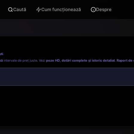
Caută
Cum funcționează
Despre
ti
.
ză
intervale de preț juste. Vezi
poze HD, dotări complete și istoric detaliat
.
Raport de 