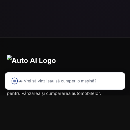
🚗 Vrei să vinzi sau să cumperi o mașină?
Prima platformă din România cu inteligență artificială
pentru vânzarea și cumpărarea automobilelor.
Navigare
Acasă