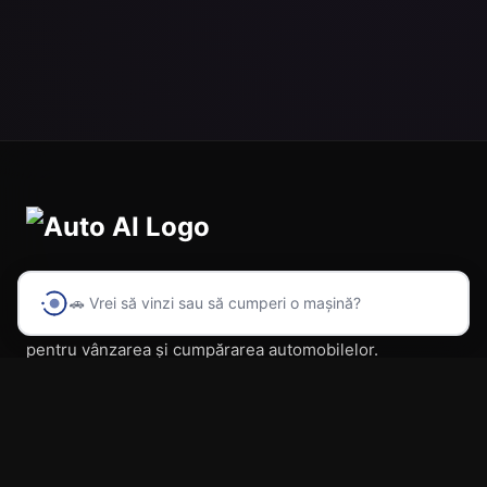
🚗 Vrei să vinzi sau să cumperi o mașină?
Prima platformă din România cu inteligență artificială
pentru vânzarea și cumpărarea automobilelor.
Navigare
Acasă