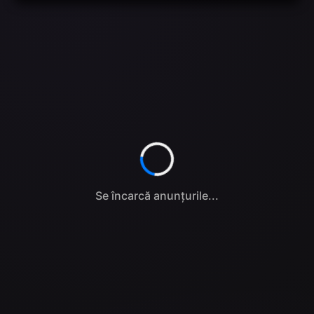
Se încarcă anunțurile...