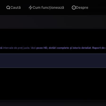
Caută
Cum funcționează
Despre
ză
intervale de preț juste. Vezi
poze HD, dotări complete și istoric detaliat
.
Raport de 