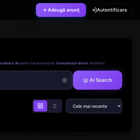
Adaugă anunț
Autentificare
evaluare AI
pentru fiecare mașină.
Contactează direct
vânzătorii.
AI Search