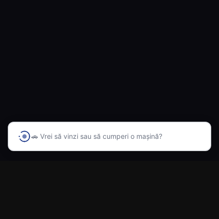
🚗 Vrei să vinzi sau să cumperi o mașină?
Prima platformă din România cu inteligență artificială
pentru vânzarea și cumpărarea automobilelor.
Navigare
Acasă