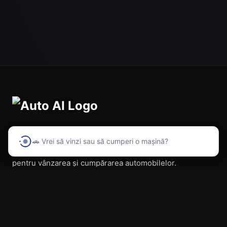
🚗 Vrei să vinzi sau să cumperi o mașină?
Prima platformă din România cu inteligență artificială
pentru vânzarea și cumpărarea automobilelor.
Navigare
Acasă