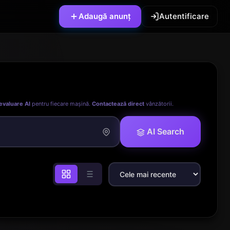
Adaugă anunț
Autentificare
evaluare AI
pentru fiecare mașină.
Contactează direct
vânzătorii.
AI Search