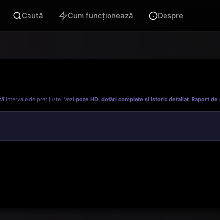
Caută
Cum funcționează
Despre
ză
intervale de preț juste. Vezi
poze HD, dotări complete și istoric detaliat
.
Raport de 