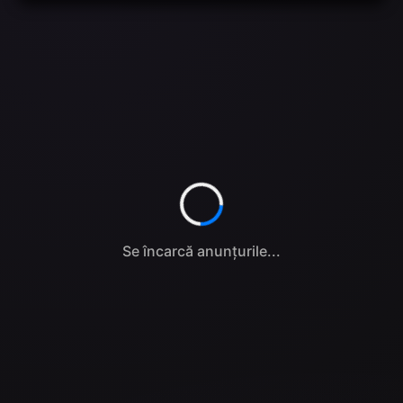
Se încarcă anunțurile...