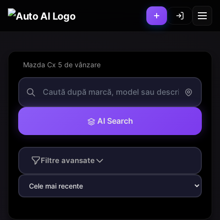
Mazda Cx 5 de vânzare
AI Search
Filtre avansate