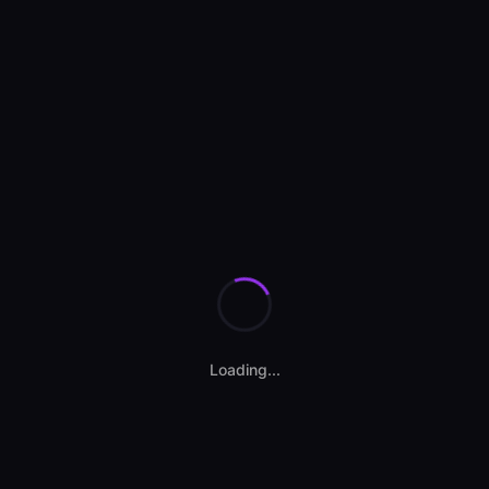
Se încarcă anunțurile...
Loading...