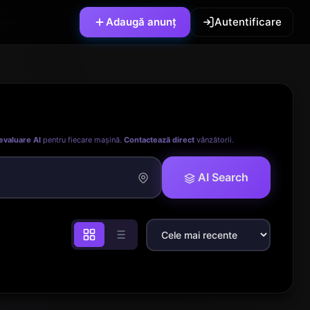
Adaugă anunț
Autentificare
evaluare AI
pentru fiecare mașină.
Contactează direct
vânzătorii.
AI Search