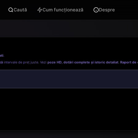
Caută
Cum funcționează
Despre
ati
.
ză
intervale de preț juste. Vezi
poze HD, dotări complete și istoric detaliat
.
Raport de 