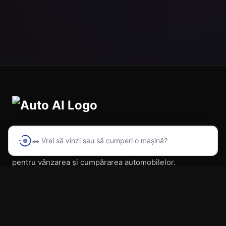
🚗 Vrei să vinzi sau să cumperi o mașină?
Prima platformă din România cu inteligență artificială
pentru vânzarea și cumpărarea automobilelor.
Navigare
Acasă