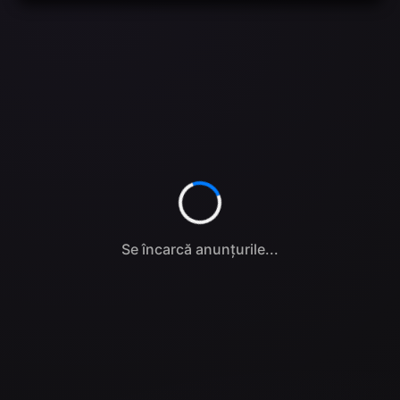
Se încarcă anunțurile...