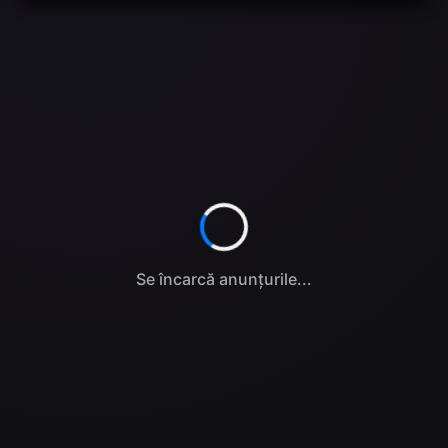
Se încarcă anunțurile...