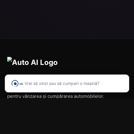
🚗 Vrei să vinzi sau să cumperi o mașină?
Prima platformă din România cu inteligență artificială
pentru vânzarea și cumpărarea automobilelor.
Navigare
Acasă