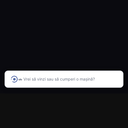
🚗 Vrei să vinzi sau să cumperi o mașină?
Prima platformă din România cu inteligență artificială
pentru vânzarea și cumpărarea automobilelor.
Navigare
Acasă