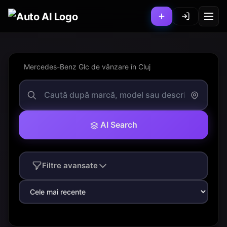
Mercedes-Benz Glc de vânzare în Cluj
AI Search
Filtre avansate