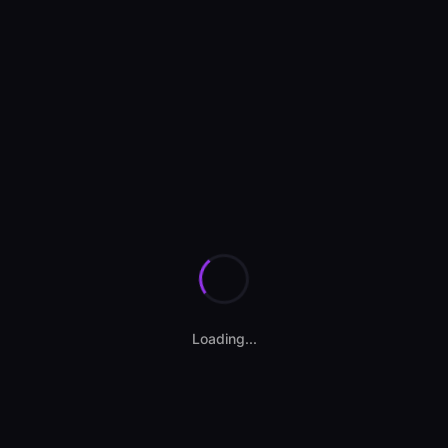
Se încarcă anunțurile...
Loading...