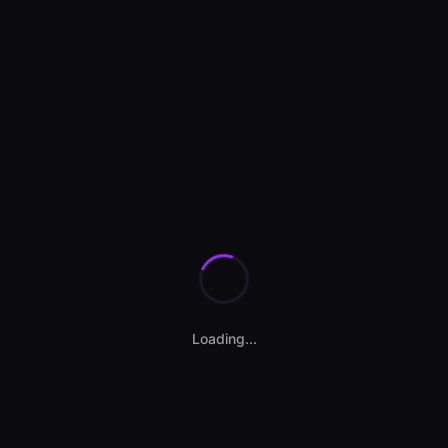
Se încarcă anunțurile...
Loading...