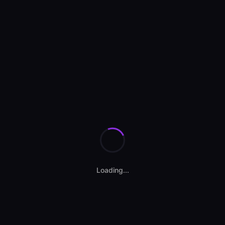
Se încarcă anunțurile...
Loading...