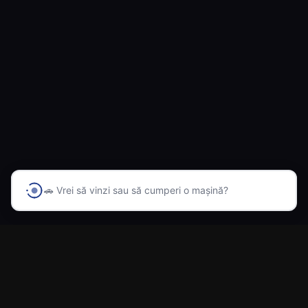
🚗 Vrei să vinzi sau să cumperi o mașină?
Prima platformă din România cu inteligență artificială
pentru vânzarea și cumpărarea automobilelor.
Navigare
Acasă