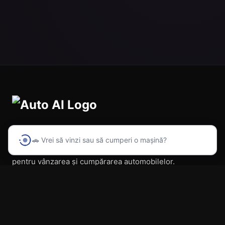
🚗 Vrei să vinzi sau să cumperi o mașină?
Prima platformă din România cu inteligență artificială
pentru vânzarea și cumpărarea automobilelor.
Navigare
Acasă