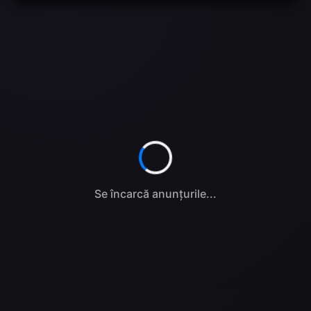
Se încarcă anunțurile...