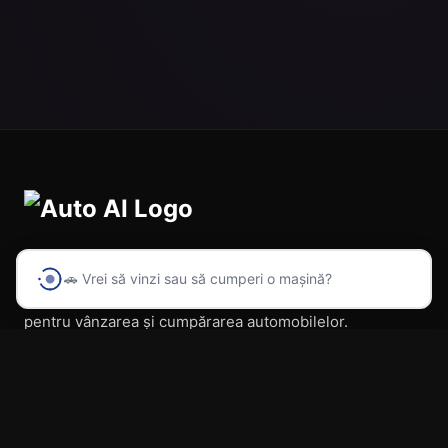
🚗 Vrei să vinzi sau să cumperi o mașină?
Prima platformă din România cu inteligență artificială
pentru vânzarea și cumpărarea automobilelor.
Navigare
Acasă