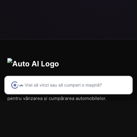
🚗 Vrei să vinzi sau să cumperi o mașină?
Prima platformă din România cu inteligență artificială
pentru vânzarea și cumpărarea automobilelor.
Navigare
Acasă