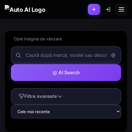
Opel Insignia de vânzare
AI Search
Filtre avansate